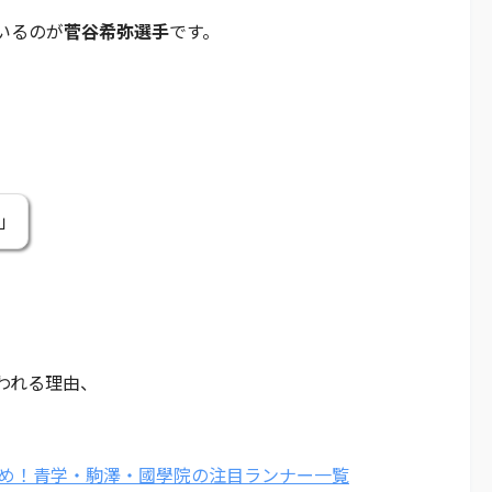
いるのが
菅谷希弥選手
です。
」
われる理由、
とめ！青学・駒澤・國學院の注目ランナー一覧